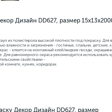
екор Дизайн DD627, размер 15x13x20
ayn из полистирола высокой плотности под покраску. Для 
 влажности и загрязнения - гостиные, спальни, детские, к
окрас - клеится на монтажный клей/жидкие гвозди, окрашив
е. Для равномерного окраса рекомендуется использовать к
тельскими свойствами -
ой комнате, кухнях, коридорах.
аску Декор Дизайн DD627, размер