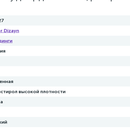
27
r Dizayn
динги
ия
енная
стирол высокой плотности
на
кий