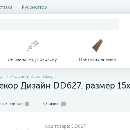
ставка
Рубрикатор
Лепнина под покраску
Цветная лепнина
ayn
Молдинги Decor Dizayn
екор Дизайн DD627, размер 15
ные товары
Отзывы
1
0
Код товара:
DD627