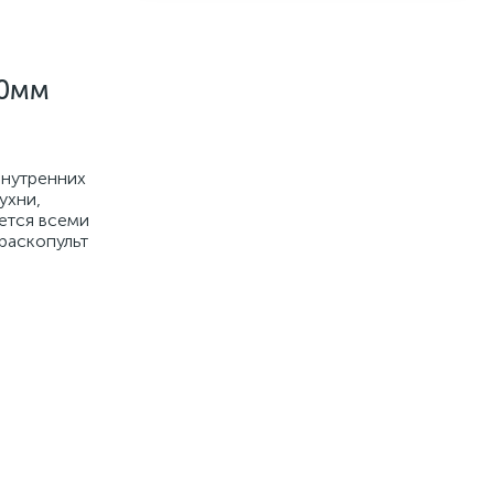
00мм
внутренних
ухни,
ается всеми
раскопульт