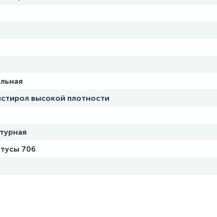
0
льная
стирол высокой плотности
турная
тусы 706