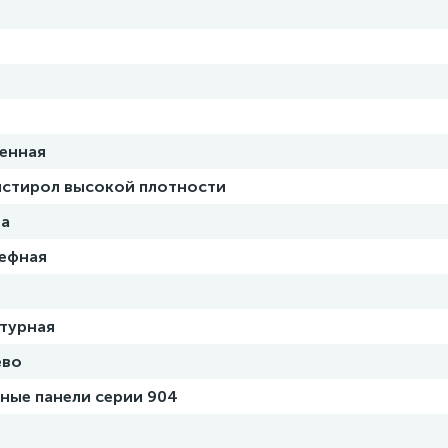
енная
стирол высокой плотности
на
ефная
турная
ево
ные панели серии 904