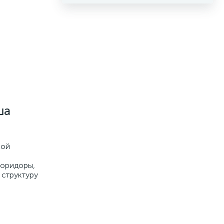
ша
кой
коридоры,
 структуру