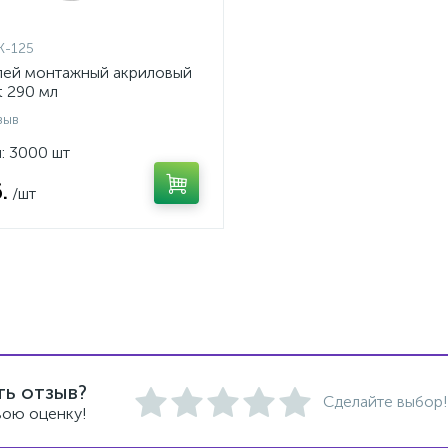
K-125
лей монтажный акриловый
t 290 мл
зыв
: 3000 шт
.
/шт
ть отзыв?
Сделайте выбор!
вою оценку!