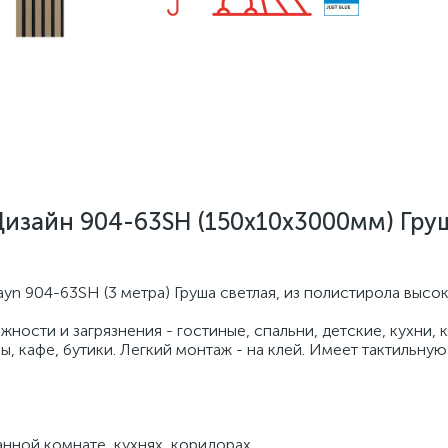
Дизайн 904-63SH (150х10х3000мм) Гру
yn 904-63SH (3 метра) Груша светлая, из полистирола высо
ости и загрязнения - гостиные, спальни, детские, кухни, 
ы, кафе, бутики. Легкий монтаж - на клей. Имеет тактильную
нной комнате, кухнях, коридорах.