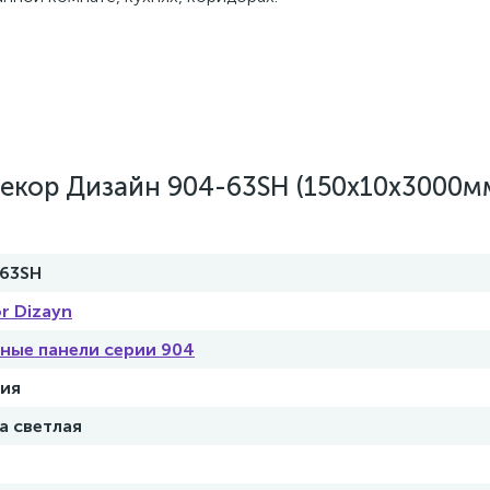
екор Дизайн 904-63SH (150х10х3000м
63SH
r Dizayn
ные панели серии 904
ия
а светлая