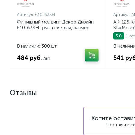
Артикул:
610-63SH
Артикул:
A
Финишный молдинг Декор Дизайн
AK-125 К
610-63SH Груша светлая, размер
StarMoun
20*10*3000мм
1 от
5.0
В наличии: 300 шт
В наличии
484 руб.
541 руб
/шт
Отзывы
Хотите остави
Поставьте с