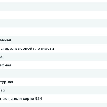
енная
стирол высокой плотности
на
ефная
турная
ево
ные панели серии 924