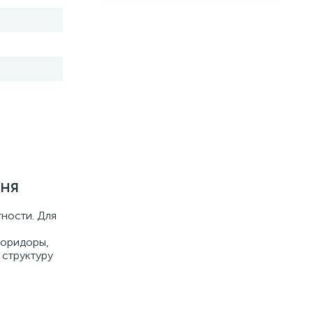
шня
тности. Для
коридоры,
 структуру