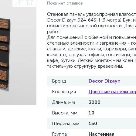
Пока нет отзывов
Стеновая панель ударопрочная влагос
Decor Dizayn 924-64SH (3 метра) Бук, и
полистирола высокой плотности. Для 
работ.
Для помещений с обычной и повышен
степенью влажности и загрязнения - г
спальни, детские, кухни, коридоры, ва
комнаты, санузлы, офисы, гостиницы, л
кафе, бутики. Легкий монтаж - на клей.
тактильную структуру древесины.
Бренд
Decor Dizayn
Коллекция
Цветные панели се
Длина, мм
3000
Высота, мм
10
Ширина, мм
150
Группа
Настенная