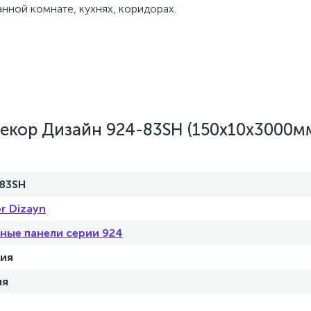
нной комнате, кухнях, коридорах.
екор Дизайн 924-83SH (150х10х3000м
83SH
r Dizayn
ные панели серии 924
ия
ня