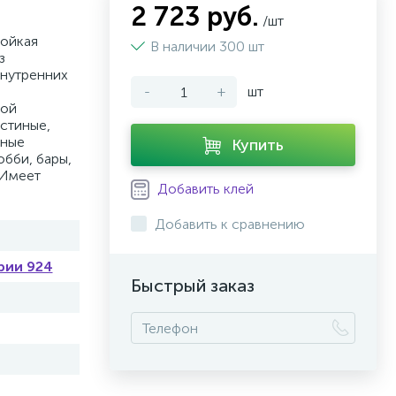
2 723 руб.
/шт
тойкая
В наличии 300 шт
з
внутренних
-
+
шт
ной
остиные,
нные
Купить
обби, бары,
 Имеет
Добавить клей
Добавить к сравнению
рии 924
Быстрый заказ